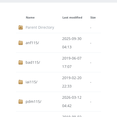
Name
Last modified
Size
Parent Directory
-
2025-09-30
anf115/
-
04:13
2019-06-07
bad115/
-
17:07
2019-02-20
iai115/
-
22:33
2026-03-12
pdm115/
-
04:42
2019-09-02